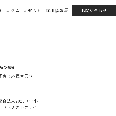
要
コラム
お知らせ
採用情報
お問い合わせ
新の投稿
子育て応援宣言企
良法人2026（中小
門（ネクストブライ