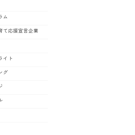
ラム
育て応援宣言企業
ライト
ング
ジ
ル