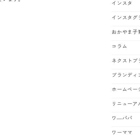
インスタ
インスタグ
おかやま子
コラム
ネクストブ
ブランディ
ホームペー
リニューア
ワ―パパ
ワーママ