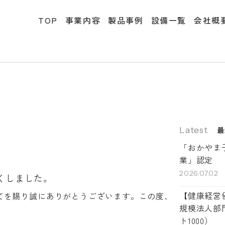
TOP
事業内容
製品事例
設備一覧
会社概
Latest
最
「おかやま
業」認定
2026.07.02
くしました。
【健康経営優
てを賜り誠にありがとうございます。この度、
規模法人部
ト1000）