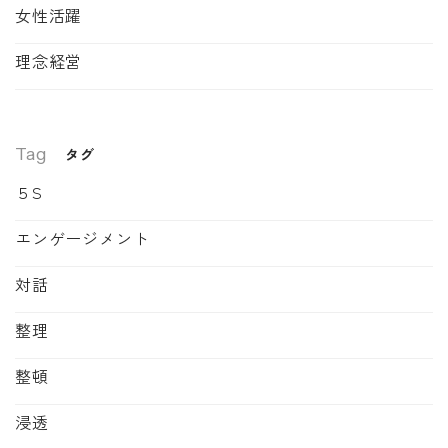
女性活躍
理念経営
Tag
タグ
５S
エンゲージメント
対話
整理
整頓
浸透