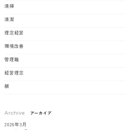
清掃
清潔
理念経営
環境改善
管理職
経営理念
躾
Archive
アーカイブ
2026年3月